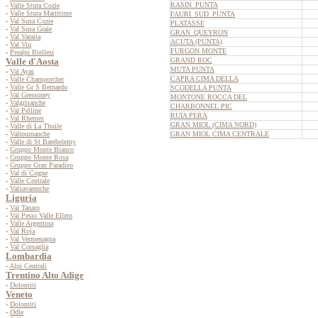
RASIN_PUNTA
-
Valle Stura Cozie
-
Valle Stura Marittime
FAURI_SUD_PUNTA
-
Val Susa Cozie
PLATASSE
-
Val Susa Graie
GRAN_QUEYRON
-
Val Varaita
ACUTA (PUNTA)
-
Val Viu
FURGON MONTE
-
Prealpi Biellesi
Valle d'Aosta
GRAND ROC
MUTA PUNTA
-
Val Ayas
CAPRA CIMA DELLA
-
Valle Champorcher
-
Valle Gr S Bernardo
SCODELLA PUNTA
-
Val Gressoney
MONTONE ROCCA DEL
-
Valgrisanche
CHARBONNEL PIC
-
Val Pelline
RUIA PERA
-
Val Rhemes
GRAN MIOL (CIMA NORD)
-
Valle di La Thuile
-
Valtournanche
GRAN MIOL CIMA CENTRALE
-
Valle di St Barehelemy
-
Gruppo Monte Bianco
-
Gruppo Monte Rosa
-
Gruppo Gran Paradiso
-
Val di Cogne
-
Valle Centrale
-
Valsavarenche
Liguria
-
Val Tanaro
-
Val Pesio Valle Ellero
-
Valle Argentina
-
Val Roja
-
Val Vermenagna
-
Val Corsaglia
Lombardia
-
Alpi Centrali
Trentino Alto Adige
-
Dolomiti
Veneto
-
Dolomiti
-
Odle