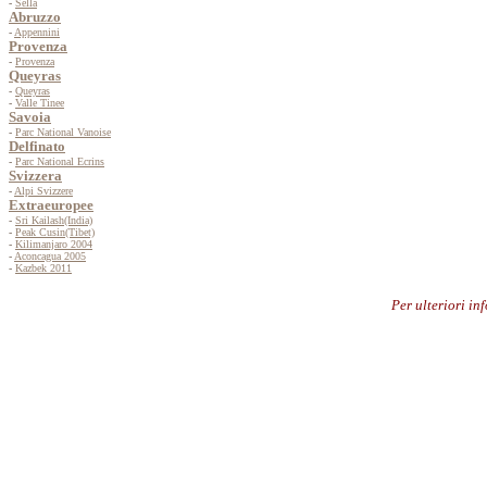
-
Sella
Abruzzo
-
Appennini
Provenza
-
Provenza
Queyras
-
Queyras
-
Valle Tinee
Savoia
-
Parc National Vanoise
Delfinato
-
Parc National Ecrins
Svizzera
-
Alpi Svizzere
Extraeuropee
-
Sri Kailash(India)
-
Peak Cusin(Tibet)
-
Kilimanjaro 2004
-
Aconcagua 2005
-
Kazbek 2011
Per ulteriori i