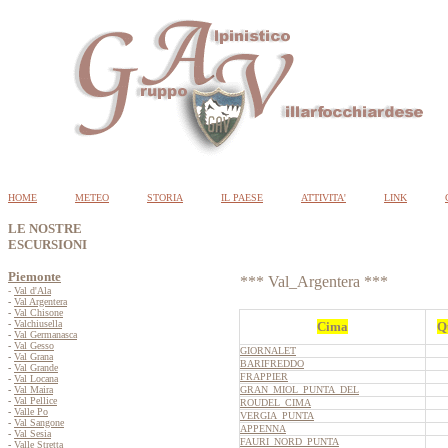
HOME
METEO
STORIA
IL PAESE
ATTIVITA'
LINK
LE NOSTRE
ESCURSIONI
Piemonte
*** Val_Argentera ***
-
Val d'Ala
-
Val Argentera
-
Val Chisone
-
Valchiusella
Cima
Q
-
Val Germanasca
-
Val Gesso
GIORNALET
-
Val Grana
BARIFREDDO
-
Val Grande
FRAPPIER
-
Val Locana
-
Val Maira
GRAN_MIOL_PUNTA_DEL
-
Val Pellice
ROUDEL_CIMA
-
Valle Po
VERGIA_PUNTA
-
Val Sangone
APPENNA
-
Val Sesia
FAURI_NORD_PUNTA
-
Valle Stretta